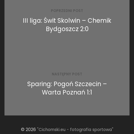
wpisu
POPRZEDNI POST
III liga: Świt Skolwin – Chemik
Bydgoszcz 2:0
NASTĘPNY POST
Sparing: Pogoń Szczecin –
Warta Poznań 1:1
© 2026
"Cichomski.eu - fotografia sportowa"