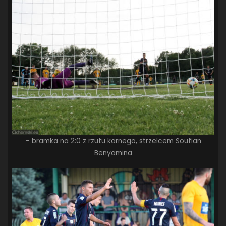
– bramka na 2:0 z rzutu karnego, strzelcem Soufian
Benyamina