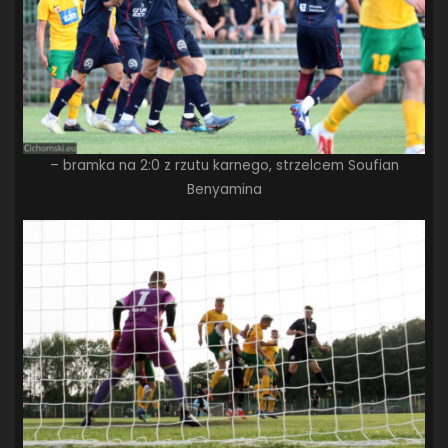
– bramka na 2:0 z rzutu karnego, strzelcem Soufian
Benyamina