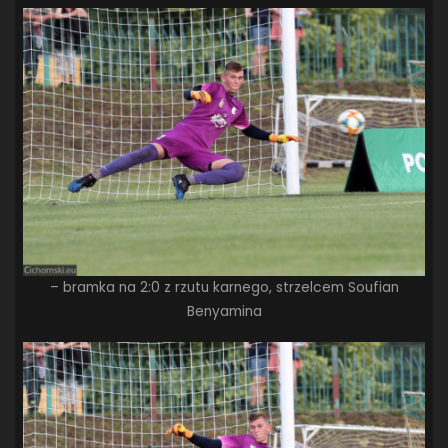
– bramka na 2:0 z rzutu karnego, strzelcem Soufian
Benyamina