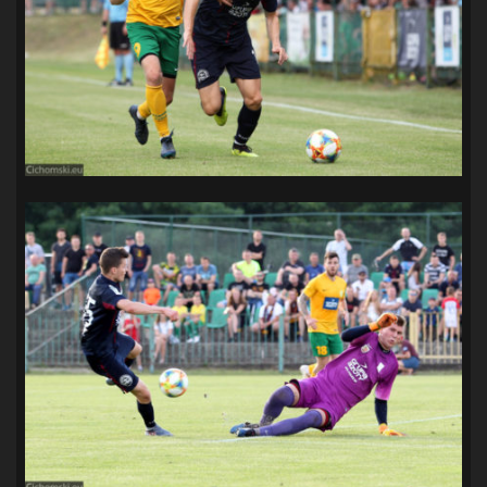
SANDRA SPA POGOŃ SZCZECIN
(100)
SIEDLECKA
(63)
SPARING
(110)
SPR POGOŃ SZCZECIN
(72)
SPÓJNIA STARGARD
(35)
STOCZNIA SZCZECIN
(40)
SUPERLIGA KOBIET
(58)
SUPERLIGA MĘŻCZYZN
(92)
TAURON LIGA KOBIET
(106)
TENIS
(26)
TREFL SOPOT
(26)
WYGRANA
(43)
ZAGŁĘBIE LUBIN
(36)
ŚLĄSK WROCŁAW
(29)
ŚWIT SKOLWIN
(111)
STAT4U