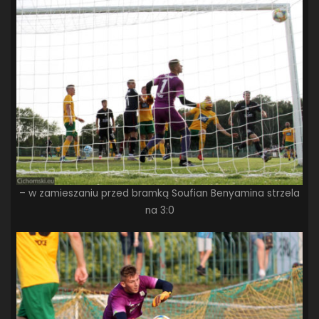
– w zamieszaniu przed bramką Soufian Benyamina strzela
na 3:0