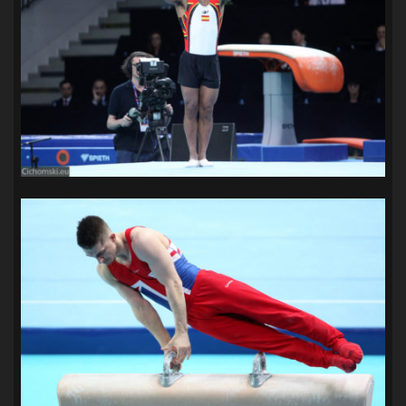
SANDRA SPA POGOŃ SZCZECIN
(100)
SIEDLECKA
(63)
SPARING
(110)
SPR POGOŃ SZCZECIN
(72)
SPÓJNIA STARGARD
(35)
STOCZNIA SZCZECIN
(40)
SUPERLIGA KOBIET
(58)
SUPERLIGA MĘŻCZYZN
(92)
TAURON LIGA KOBIET
(106)
TENIS
(26)
TREFL SOPOT
(26)
WYGRANA
(43)
ZAGŁĘBIE LUBIN
(36)
ŚLĄSK WROCŁAW
(29)
ŚWIT SKOLWIN
(111)
STAT4U