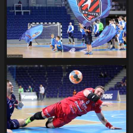
SANDRA SPA POGOŃ SZCZECIN
(100)
SIEDLECKA
(63)
SPARING
(110)
SPR POGOŃ SZCZECIN
(72)
SPÓJNIA STARGARD
(35)
STOCZNIA SZCZECIN
(40)
SUPERLIGA KOBIET
(58)
SUPERLIGA MĘŻCZYZN
(92)
TAURON LIGA KOBIET
(106)
TENIS
(26)
TREFL SOPOT
(26)
WYGRANA
(43)
ZAGŁĘBIE LUBIN
(36)
ŚLĄSK WROCŁAW
(29)
ŚWIT SKOLWIN
(111)
STAT4U