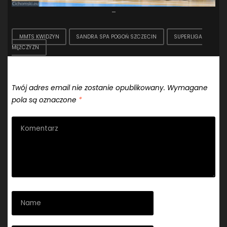
–
MMTS KWIDZYN
SANDRA SPA POGOŃ SZCZECIN
SUPERLIGA
MĘŻCZYZN
Dodaj komentarz
Twój adres email nie zostanie opublikowany.
Wymagane
pola są oznaczone
*