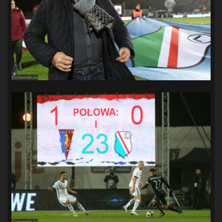
SANDRA SPA POGOŃ SZCZECIN
(100)
SIEDLECKA
(63)
SPARING
(110)
SPR POGOŃ SZCZECIN
(72)
SPÓJNIA STARGARD
(35)
STOCZNIA SZCZECIN
(40)
SUPERLIGA KOBIET
(58)
SUPERLIGA MĘŻCZYZN
(92)
TAURON LIGA KOBIET
(106)
TENIS
(26)
TREFL SOPOT
(26)
WYGRANA
(43)
ZAGŁĘBIE LUBIN
(36)
ŚLĄSK WROCŁAW
(29)
ŚWIT SKOLWIN
(111)
STAT4U