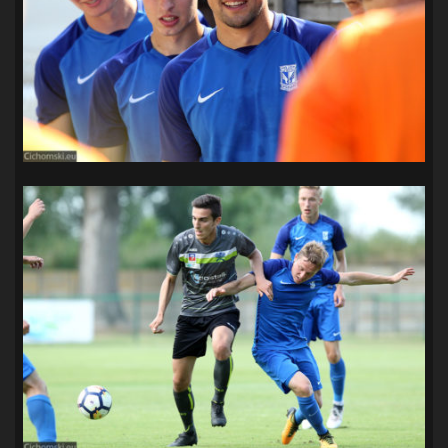
SANDRA SPA POGOŃ SZCZECIN
(100)
SIEDLECKA
(63)
SPARING
(110)
SPR POGOŃ SZCZECIN
(72)
SPÓJNIA STARGARD
(35)
STOCZNIA SZCZECIN
(40)
SUPERLIGA KOBIET
(58)
SUPERLIGA MĘŻCZYZN
(92)
TAURON LIGA KOBIET
(106)
TENIS
(26)
TREFL SOPOT
(26)
WYGRANA
(43)
ZAGŁĘBIE LUBIN
(36)
ŚLĄSK WROCŁAW
(29)
ŚWIT SKOLWIN
(111)
STAT4U