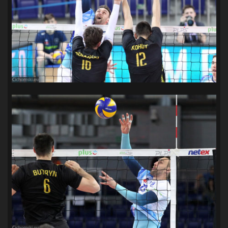
SANDRA SPA POGOŃ SZCZECIN
(100)
SIEDLECKA
(63)
SPARING
(110)
SPR POGOŃ SZCZECIN
(72)
SPÓJNIA STARGARD
(35)
STOCZNIA SZCZECIN
(40)
SUPERLIGA KOBIET
(58)
SUPERLIGA MĘŻCZYZN
(92)
TAURON LIGA KOBIET
(106)
TENIS
(26)
TREFL SOPOT
(26)
WYGRANA
(43)
ZAGŁĘBIE LUBIN
(36)
ŚLĄSK WROCŁAW
(29)
ŚWIT SKOLWIN
(111)
STAT4U