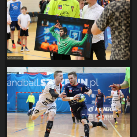
SANDRA SPA POGOŃ SZCZECIN
(100)
SIEDLECKA
(63)
SPARING
(110)
SPR POGOŃ SZCZECIN
(72)
SPÓJNIA STARGARD
(35)
STOCZNIA SZCZECIN
(40)
SUPERLIGA KOBIET
(58)
SUPERLIGA MĘŻCZYZN
(92)
TAURON LIGA KOBIET
(106)
TENIS
(26)
TREFL SOPOT
(26)
WYGRANA
(43)
ZAGŁĘBIE LUBIN
(36)
ŚLĄSK WROCŁAW
(29)
ŚWIT SKOLWIN
(111)
STAT4U