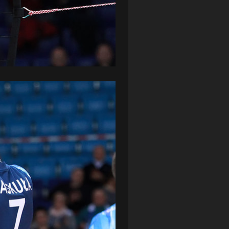
ZAGŁĘBIE LUBIN
(36)
ŚLĄSK WROCŁAW
(29)
ŚWIT SKOLWIN
(111)
STAT4U