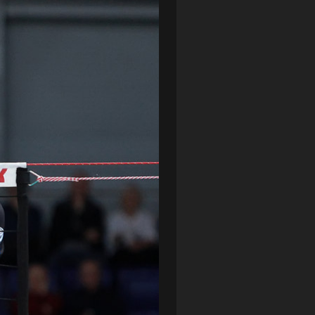
LOTTO CHEMIK POLICE
(188)
NIEMCY (DEUTSCHLAND)
(27)
OKRĘGÓWKA
(21)
ORLEN BASKET LIGA
(198)
PEKAO SZCZECIN OPEN
(25)
PLUSLIGA
(38)
POGOŃ II SZCZECIN
(74)
POGOŃ SZCZECIN
(326)
POGOŃ SZCZECIN (KOBIETY)
(45)
PORAŻKA
(41)
PUCHAR POLSKI
(56)
REMIS
(27)
REZERWY
(32)
SANDRA SPA POGOŃ SZCZECIN
(100)
SIEDLECKA
(63)
SPARING
(110)
SPR POGOŃ SZCZECIN
(72)
SPÓJNIA STARGARD
(35)
STOCZNIA SZCZECIN
(40)
SUPERLIGA KOBIET
(58)
SUPERLIGA MĘŻCZYZN
(92)
TAURON LIGA KOBIET
(106)
TENIS
(26)
TREFL SOPOT
(26)
WYGRANA
(43)