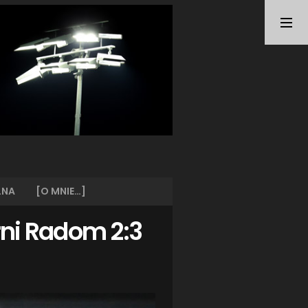
TAGI
ARKA GDYNIA
(21)
BUNDESLIGA
(21)
BŁĘKITNI STARGARD
(42)
CENTRALNA LIGA JUNIORÓW
(26)
DEUTSCHE FUSSBALLVEREINE
(58)
EKSTRAKLASA
(224)
EKSTRALIGA KOBIET
(47)
GRAFFITI
(28)
III LIGA
(227)
II LIGA
(42)
LNA
[O MNIE…]
I LIGA KOBIET
(27)
JUNIORZY
(29)
rni Radom 2:3
KING WILKI MORSKIE SZCZECIN
(210)
KP CHEMIK II POLICE
(31)
KP CHEMIK POLICE (PIŁKA NOŻNA)
(224)
LECH POZNAŃ
(25)
LEGIA WARSZAWA
(35)