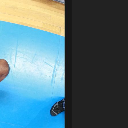
LOTTO CHEMIK POLICE
(188)
NIEMCY (DEUTSCHLAND)
(27)
OKRĘGÓWKA
(21)
ORLEN BASKET LIGA
(198)
PEKAO SZCZECIN OPEN
(25)
PLUSLIGA
(38)
POGOŃ II SZCZECIN
(74)
POGOŃ SZCZECIN
(326)
POGOŃ SZCZECIN (KOBIETY)
(45)
PORAŻKA
(41)
PUCHAR POLSKI
(56)
REMIS
(27)
REZERWY
(32)
SANDRA SPA POGOŃ SZCZECIN
(100)
SIEDLECKA
(63)
SPARING
(110)
SPR POGOŃ SZCZECIN
(72)
SPÓJNIA STARGARD
(35)
STOCZNIA SZCZECIN
(40)
SUPERLIGA KOBIET
(58)
SUPERLIGA MĘŻCZYZN
(92)
TAURON LIGA KOBIET
(106)
TENIS
(26)
TREFL SOPOT
(26)
WYGRANA
(43)