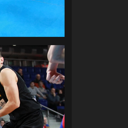
ZAGŁĘBIE LUBIN
(36)
ŚLĄSK WROCŁAW
(29)
ŚWIT SKOLWIN
(111)
STAT4U