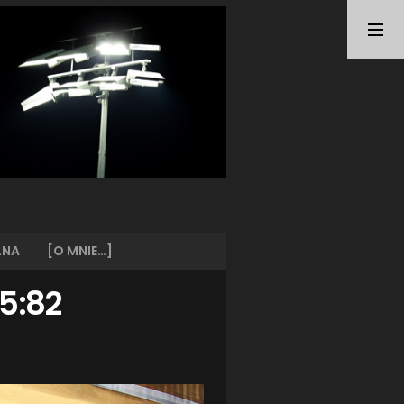
TAGI
ARKA GDYNIA
(21)
BUNDESLIGA
(21)
BŁĘKITNI STARGARD
(42)
CENTRALNA LIGA JUNIORÓW
(26)
DEUTSCHE FUSSBALLVEREINE
(58)
EKSTRAKLASA
(224)
EKSTRALIGA KOBIET
(47)
GRAFFITI
(28)
III LIGA
(227)
II LIGA
(42)
LNA
[O MNIE…]
I LIGA KOBIET
(27)
JUNIORZY
(29)
95:82
KING WILKI MORSKIE SZCZECIN
(210)
KP CHEMIK II POLICE
(31)
KP CHEMIK POLICE (PIŁKA NOŻNA)
(224)
LECH POZNAŃ
(25)
LEGIA WARSZAWA
(35)