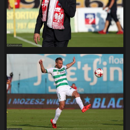
SANDRA SPA POGOŃ SZCZECIN
(100)
SIEDLECKA
(63)
SPARING
(110)
SPR POGOŃ SZCZECIN
(72)
SPÓJNIA STARGARD
(35)
STOCZNIA SZCZECIN
(40)
SUPERLIGA KOBIET
(58)
SUPERLIGA MĘŻCZYZN
(92)
TAURON LIGA KOBIET
(106)
TENIS
(26)
TREFL SOPOT
(26)
WYGRANA
(43)
ZAGŁĘBIE LUBIN
(36)
ŚLĄSK WROCŁAW
(29)
ŚWIT SKOLWIN
(111)
STAT4U