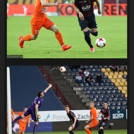
SANDRA SPA POGOŃ SZCZECIN
(100)
SIEDLECKA
(63)
SPARING
(110)
SPR POGOŃ SZCZECIN
(72)
SPÓJNIA STARGARD
(35)
STOCZNIA SZCZECIN
(40)
SUPERLIGA KOBIET
(58)
SUPERLIGA MĘŻCZYZN
(92)
TAURON LIGA KOBIET
(106)
TENIS
(26)
TREFL SOPOT
(26)
WYGRANA
(43)
ZAGŁĘBIE LUBIN
(36)
ŚLĄSK WROCŁAW
(29)
ŚWIT SKOLWIN
(111)
STAT4U