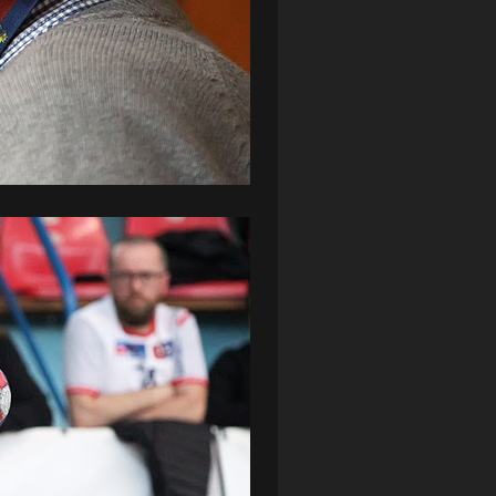
ZAGŁĘBIE LUBIN
(36)
ŚLĄSK WROCŁAW
(29)
ŚWIT SKOLWIN
(111)
STAT4U