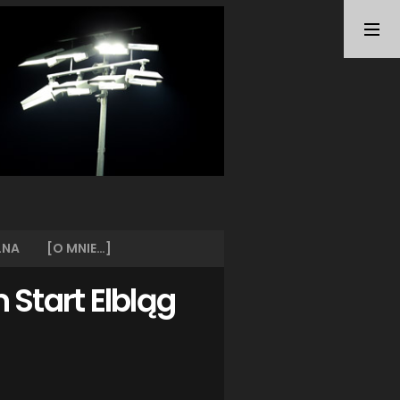
TAGI
ARKA GDYNIA
(21)
BUNDESLIGA
(21)
BŁĘKITNI STARGARD
(42)
CENTRALNA LIGA JUNIORÓW
(26)
DEUTSCHE FUSSBALLVEREINE
(58)
EKSTRAKLASA
(224)
EKSTRALIGA KOBIET
(47)
GRAFFITI
(28)
III LIGA
(227)
II LIGA
(42)
LNA
[O MNIE…]
I LIGA KOBIET
(27)
JUNIORZY
(29)
 Start Elbląg
KING WILKI MORSKIE SZCZECIN
(210)
KP CHEMIK II POLICE
(31)
KP CHEMIK POLICE (PIŁKA NOŻNA)
(224)
LECH POZNAŃ
(25)
LEGIA WARSZAWA
(35)