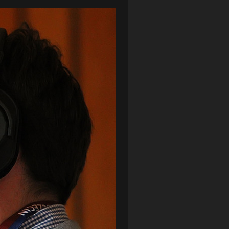
LOTTO CHEMIK POLICE
(188)
NIEMCY (DEUTSCHLAND)
(27)
OKRĘGÓWKA
(21)
ORLEN BASKET LIGA
(198)
PEKAO SZCZECIN OPEN
(25)
PLUSLIGA
(38)
POGOŃ II SZCZECIN
(74)
POGOŃ SZCZECIN
(326)
POGOŃ SZCZECIN (KOBIETY)
(45)
PORAŻKA
(41)
PUCHAR POLSKI
(56)
REMIS
(27)
REZERWY
(32)
SANDRA SPA POGOŃ SZCZECIN
(100)
SIEDLECKA
(63)
SPARING
(110)
SPR POGOŃ SZCZECIN
(72)
SPÓJNIA STARGARD
(35)
STOCZNIA SZCZECIN
(40)
SUPERLIGA KOBIET
(58)
SUPERLIGA MĘŻCZYZN
(92)
TAURON LIGA KOBIET
(106)
TENIS
(26)
TREFL SOPOT
(26)
WYGRANA
(43)