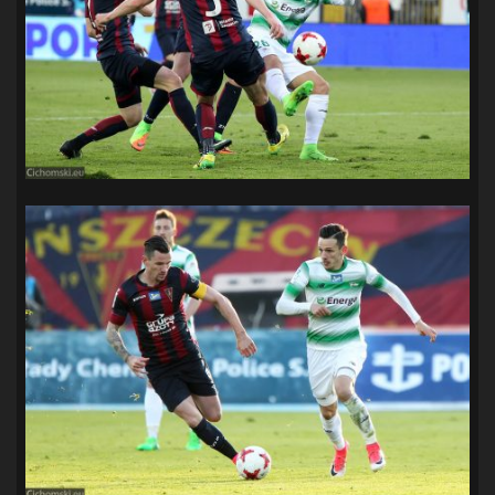
SANDRA SPA POGOŃ SZCZECIN
(100)
SIEDLECKA
(63)
SPARING
(110)
SPR POGOŃ SZCZECIN
(72)
SPÓJNIA STARGARD
(35)
STOCZNIA SZCZECIN
(40)
SUPERLIGA KOBIET
(58)
SUPERLIGA MĘŻCZYZN
(92)
TAURON LIGA KOBIET
(106)
TENIS
(26)
TREFL SOPOT
(26)
WYGRANA
(43)
ZAGŁĘBIE LUBIN
(36)
ŚLĄSK WROCŁAW
(29)
ŚWIT SKOLWIN
(111)
STAT4U