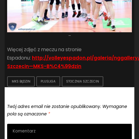
–
Więcej zdjęć z meczu na stronie
Espadonu:
http://volleyespadon.pl/galeria/nggaller
Szczecin—MKS-B%C4%99dzin
MKS BĘDZIN
PLUSLIGA
STOCZNIA SZCZECIN
Dodaj komentarz
Twój adres email nie zostanie opublikowany.
Wymagane
pola są oznaczone
*