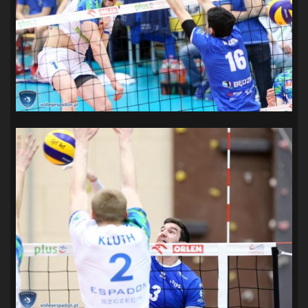
SANDRA SPA POGOŃ SZCZECIN
(100)
SIEDLECKA
(63)
SPARING
(110)
SPR POGOŃ SZCZECIN
(72)
SPÓJNIA STARGARD
(35)
STOCZNIA SZCZECIN
(40)
SUPERLIGA KOBIET
(58)
SUPERLIGA MĘŻCZYZN
(92)
TAURON LIGA KOBIET
(106)
TENIS
(26)
TREFL SOPOT
(26)
WYGRANA
(43)
ZAGŁĘBIE LUBIN
(36)
ŚLĄSK WROCŁAW
(29)
ŚWIT SKOLWIN
(111)
STAT4U