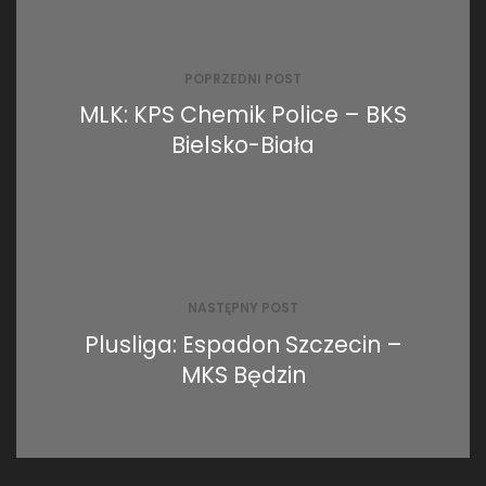
Nawigacja
wpisu
POPRZEDNI POST
MLK: KPS Chemik Police – BKS
Bielsko-Biała
NASTĘPNY POST
Plusliga: Espadon Szczecin –
MKS Będzin