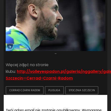
–
Więcej zdjęć na stronie
klubu:
http://volleyespadon.pl/galeria/nggallery/ga
Szczecin—Cerrad-Czarni-Radom
CERRAD CZARNI RADOM
PLUSLIGA
STOCZNIA SZCZECIN
Dodaj komentarz
Twój adres email nie zostanie opublikowany.
Wymagane