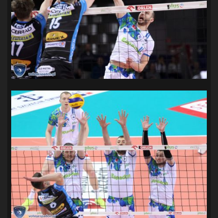
SANDRA SPA POGOŃ SZCZECIN
(100)
SIEDLECKA
(63)
SPARING
(110)
SPR POGOŃ SZCZECIN
(72)
SPÓJNIA STARGARD
(35)
STOCZNIA SZCZECIN
(40)
SUPERLIGA KOBIET
(58)
SUPERLIGA MĘŻCZYZN
(92)
TAURON LIGA KOBIET
(106)
TENIS
(26)
TREFL SOPOT
(26)
WYGRANA
(43)
ZAGŁĘBIE LUBIN
(36)
ŚLĄSK WROCŁAW
(29)
ŚWIT SKOLWIN
(111)
STAT4U