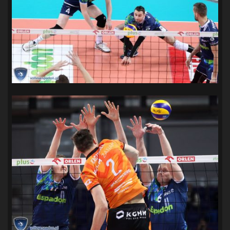
SANDRA SPA POGOŃ SZCZECIN
(100)
SIEDLECKA
(63)
SPARING
(110)
SPR POGOŃ SZCZECIN
(72)
SPÓJNIA STARGARD
(35)
STOCZNIA SZCZECIN
(40)
SUPERLIGA KOBIET
(58)
SUPERLIGA MĘŻCZYZN
(92)
TAURON LIGA KOBIET
(106)
TENIS
(26)
TREFL SOPOT
(26)
WYGRANA
(43)
ZAGŁĘBIE LUBIN
(36)
ŚLĄSK WROCŁAW
(29)
ŚWIT SKOLWIN
(111)
STAT4U