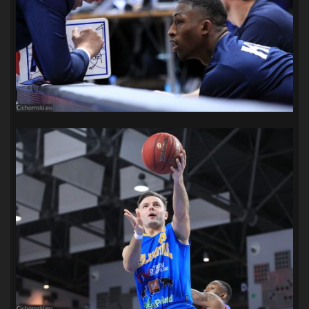
SANDRA SPA POGOŃ SZCZECIN
(100)
SIEDLECKA
(63)
SPARING
(110)
SPR POGOŃ SZCZECIN
(72)
SPÓJNIA STARGARD
(35)
STOCZNIA SZCZECIN
(40)
SUPERLIGA KOBIET
(58)
SUPERLIGA MĘŻCZYZN
(92)
TAURON LIGA KOBIET
(106)
TENIS
(26)
TREFL SOPOT
(26)
WYGRANA
(43)
ZAGŁĘBIE LUBIN
(36)
ŚLĄSK WROCŁAW
(29)
ŚWIT SKOLWIN
(111)
STAT4U