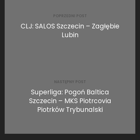
wpisu
POPRZEDNI POST
CLJ: SALOS Szczecin – Zagłębie
Lubin
NASTĘPNY POST
Superliga: Pogoń Baltica
Szczecin – MKS Piotrcovia
Piotrków Trybunalski