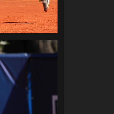
ZAGŁĘBIE LUBIN
(36)
ŚLĄSK WROCŁAW
(29)
ŚWIT SKOLWIN
(111)
STAT4U