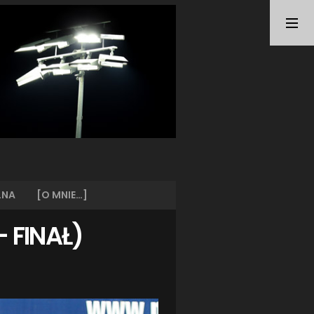
TAGI
ARKA GDYNIA
(21)
BUNDESLIGA
(21)
BŁĘKITNI STARGARD
(42)
CENTRALNA LIGA JUNIORÓW
(26)
DEUTSCHE FUSSBALLVEREINE
(58)
EKSTRAKLASA
(224)
EKSTRALIGA KOBIET
(47)
GRAFFITI
(28)
III LIGA
(227)
II LIGA
(42)
LNA
[O MNIE…]
I LIGA KOBIET
(27)
JUNIORZY
(29)
– FINAŁ)
KING WILKI MORSKIE SZCZECIN
(210)
KP CHEMIK II POLICE
(31)
KP CHEMIK POLICE (PIŁKA NOŻNA)
(224)
LECH POZNAŃ
(25)
LEGIA WARSZAWA
(35)