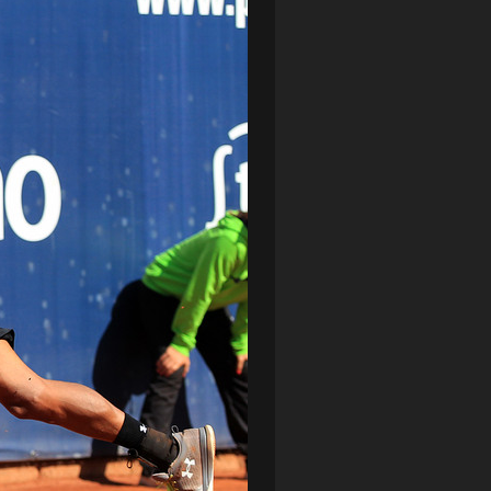
LOTTO CHEMIK POLICE
(188)
NIEMCY (DEUTSCHLAND)
(27)
OKRĘGÓWKA
(21)
ORLEN BASKET LIGA
(198)
PEKAO SZCZECIN OPEN
(25)
PLUSLIGA
(38)
POGOŃ II SZCZECIN
(74)
POGOŃ SZCZECIN
(326)
POGOŃ SZCZECIN (KOBIETY)
(45)
PORAŻKA
(41)
PUCHAR POLSKI
(56)
REMIS
(27)
REZERWY
(32)
SANDRA SPA POGOŃ SZCZECIN
(100)
SIEDLECKA
(63)
SPARING
(110)
SPR POGOŃ SZCZECIN
(72)
SPÓJNIA STARGARD
(35)
STOCZNIA SZCZECIN
(40)
SUPERLIGA KOBIET
(58)
SUPERLIGA MĘŻCZYZN
(92)
TAURON LIGA KOBIET
(106)
TENIS
(26)
TREFL SOPOT
(26)
WYGRANA
(43)