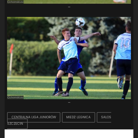
–
–
CENTRALNA LIGA JUNIORÓW
MIEDŹ LEGNICA
SALOS
SZCZECIN
Dodaj komentarz