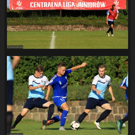
SANDRA SPA POGOŃ SZCZECIN
(100)
SIEDLECKA
(63)
SPARING
(110)
SPR POGOŃ SZCZECIN
(72)
SPÓJNIA STARGARD
(35)
STOCZNIA SZCZECIN
(40)
SUPERLIGA KOBIET
(58)
SUPERLIGA MĘŻCZYZN
(92)
TAURON LIGA KOBIET
(106)
TENIS
(26)
TREFL SOPOT
(26)
WYGRANA
(43)
ZAGŁĘBIE LUBIN
(36)
ŚLĄSK WROCŁAW
(29)
ŚWIT SKOLWIN
(111)
STAT4U