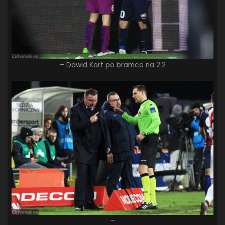
– Dawid Kort po bramce na 2:2
–