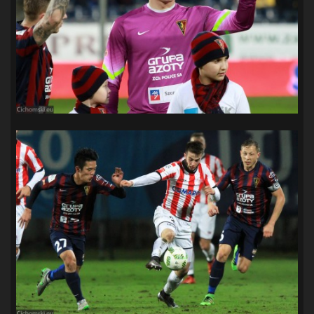
SANDRA SPA POGOŃ SZCZECIN
(100)
SIEDLECKA
(63)
SPARING
(110)
SPR POGOŃ SZCZECIN
(72)
SPÓJNIA STARGARD
(35)
STOCZNIA SZCZECIN
(40)
SUPERLIGA KOBIET
(58)
SUPERLIGA MĘŻCZYZN
(92)
TAURON LIGA KOBIET
(106)
TENIS
(26)
TREFL SOPOT
(26)
WYGRANA
(43)
ZAGŁĘBIE LUBIN
(36)
ŚLĄSK WROCŁAW
(29)
ŚWIT SKOLWIN
(111)
STAT4U