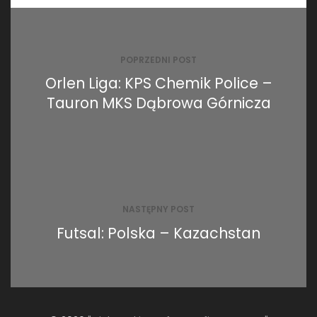
Nawigacja
wpisu
POPRZEDNI POST
Orlen Liga: KPS Chemik Police –
Tauron MKS Dąbrowa Górnicza
NASTĘPNY POST
Futsal: Polska – Kazachstan