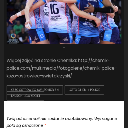
–
Więcej zdjęć na stronie Chemika:
http://chemik-
police.com/multimedia/fotogalerie/chemik-police-
kszo-ostrowiec-swietokrzyski/
KSZO OSTROWIEC ŚWIĘTOKRZYSKI
LOTTO CHEMIK POLICE
TAURON LIGA KOBIET
Dodaj komentarz
Twój adres email nie zostanie opublikowany.
Wymagane
pola są oznaczone
*