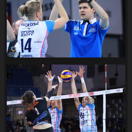
SANDRA SPA POGOŃ SZCZECIN
(100)
SIEDLECKA
(63)
SPARING
(110)
SPR POGOŃ SZCZECIN
(72)
SPÓJNIA STARGARD
(35)
STOCZNIA SZCZECIN
(40)
SUPERLIGA KOBIET
(58)
SUPERLIGA MĘŻCZYZN
(92)
TAURON LIGA KOBIET
(106)
TENIS
(26)
TREFL SOPOT
(26)
WYGRANA
(43)
ZAGŁĘBIE LUBIN
(36)
ŚLĄSK WROCŁAW
(29)
ŚWIT SKOLWIN
(111)
STAT4U