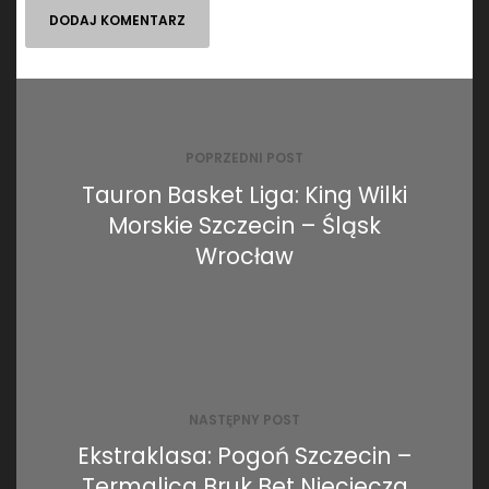
Nawigacja
wpisu
POPRZEDNI POST
Tauron Basket Liga: King Wilki
Morskie Szczecin – Śląsk
Wrocław
NASTĘPNY POST
Ekstraklasa: Pogoń Szczecin –
Termalica Bruk Bet Nieciecza