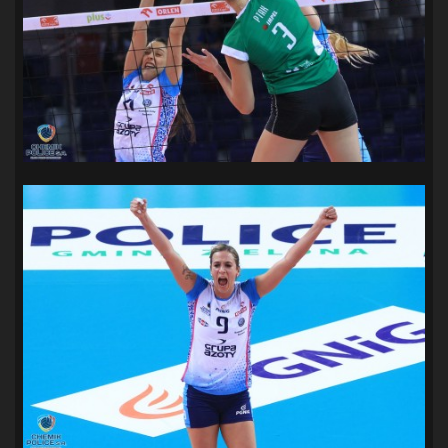
SANDRA SPA POGOŃ SZCZECIN
(100)
SIEDLECKA
(63)
SPARING
(110)
SPR POGOŃ SZCZECIN
(72)
SPÓJNIA STARGARD
(35)
STOCZNIA SZCZECIN
(40)
SUPERLIGA KOBIET
(58)
SUPERLIGA MĘŻCZYZN
(92)
TAURON LIGA KOBIET
(106)
TENIS
(26)
TREFL SOPOT
(26)
WYGRANA
(43)
ZAGŁĘBIE LUBIN
(36)
ŚLĄSK WROCŁAW
(29)
ŚWIT SKOLWIN
(111)
STAT4U