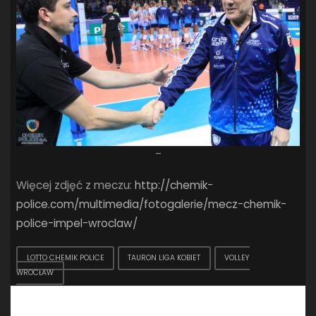
–
Więcej zdjęć z meczu:
http://chemik-
police.com/multimedia/fotogalerie/mecz-chemik-
police-impel-wroclaw/
LOTTO CHEMIK POLICE
TAURON LIGA KOBIET
VOLLEY
WROCŁAW
Dodaj komentarz