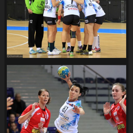
SANDRA SPA POGOŃ SZCZECIN
(100)
SIEDLECKA
(63)
SPARING
(110)
SPR POGOŃ SZCZECIN
(72)
SPÓJNIA STARGARD
(35)
STOCZNIA SZCZECIN
(40)
SUPERLIGA KOBIET
(58)
SUPERLIGA MĘŻCZYZN
(92)
TAURON LIGA KOBIET
(106)
TENIS
(26)
TREFL SOPOT
(26)
WYGRANA
(43)
ZAGŁĘBIE LUBIN
(36)
ŚLĄSK WROCŁAW
(29)
ŚWIT SKOLWIN
(111)
STAT4U