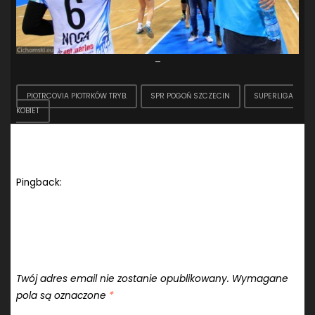
–
PIOTRCOVIA PIOTRKÓW TRYB.
SPR POGOŃ SZCZECIN
SUPERLIGA
KOBIET
One comment on “Superliga: Pogoń Baltica
Szczecin – Piotrcovia Piotrków Trybunalski”
Pingback:
PGNiG Superliga Kobiet – Pogoń niezwyciężona |
HandyBall
Dodaj komentarz
Twój adres email nie zostanie opublikowany.
Wymagane
pola są oznaczone
*