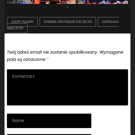
–
AZOTY PUŁAWY
SANDRA SPA POGOŃ SZCZECIN
SUPERLIGA
MĘŻCZYZN
Dodaj komentarz
Twój adres email nie zostanie opublikowany.
Wymagane
pola są oznaczone
*