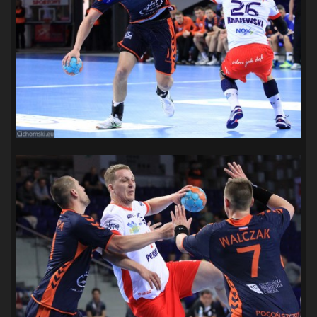
SANDRA SPA POGOŃ SZCZECIN
(100)
SIEDLECKA
(63)
SPARING
(110)
SPR POGOŃ SZCZECIN
(72)
SPÓJNIA STARGARD
(35)
STOCZNIA SZCZECIN
(40)
SUPERLIGA KOBIET
(58)
SUPERLIGA MĘŻCZYZN
(92)
TAURON LIGA KOBIET
(106)
TENIS
(26)
TREFL SOPOT
(26)
WYGRANA
(43)
ZAGŁĘBIE LUBIN
(36)
ŚLĄSK WROCŁAW
(29)
ŚWIT SKOLWIN
(111)
STAT4U