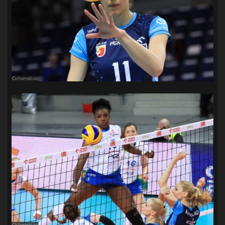
SANDRA SPA POGOŃ SZCZECIN
(100)
SIEDLECKA
(63)
SPARING
(110)
SPR POGOŃ SZCZECIN
(72)
SPÓJNIA STARGARD
(35)
STOCZNIA SZCZECIN
(40)
SUPERLIGA KOBIET
(58)
SUPERLIGA MĘŻCZYZN
(92)
TAURON LIGA KOBIET
(106)
TENIS
(26)
TREFL SOPOT
(26)
WYGRANA
(43)
ZAGŁĘBIE LUBIN
(36)
ŚLĄSK WROCŁAW
(29)
ŚWIT SKOLWIN
(111)
STAT4U