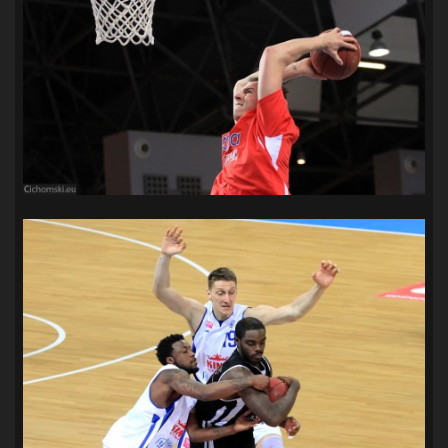
SANDRA SPA POGOŃ SZCZECIN
(100)
SIEDLECKA
(63)
SPARING
(110)
SPR POGOŃ SZCZECIN
(72)
SPÓJNIA STARGARD
(35)
STOCZNIA SZCZECIN
(40)
SUPERLIGA KOBIET
(58)
SUPERLIGA MĘŻCZYZN
(92)
TAURON LIGA KOBIET
(106)
TENIS
(26)
TREFL SOPOT
(26)
WYGRANA
(43)
ZAGŁĘBIE LUBIN
(36)
ŚLĄSK WROCŁAW
(29)
ŚWIT SKOLWIN
(111)
STAT4U