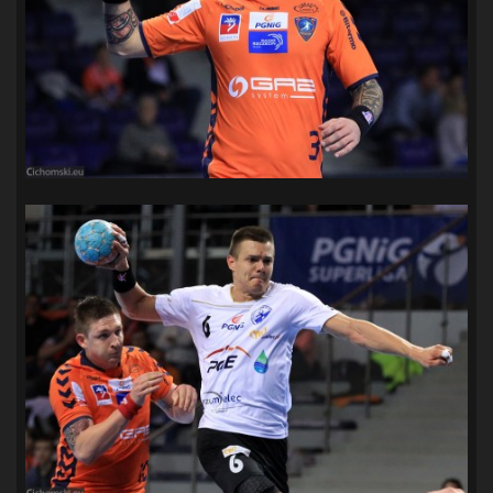
SANDRA SPA POGOŃ SZCZECIN
(100)
SIEDLECKA
(63)
SPARING
(110)
SPR POGOŃ SZCZECIN
(72)
SPÓJNIA STARGARD
(35)
STOCZNIA SZCZECIN
(40)
SUPERLIGA KOBIET
(58)
SUPERLIGA MĘŻCZYZN
(92)
TAURON LIGA KOBIET
(106)
TENIS
(26)
TREFL SOPOT
(26)
WYGRANA
(43)
ZAGŁĘBIE LUBIN
(36)
ŚLĄSK WROCŁAW
(29)
ŚWIT SKOLWIN
(111)
STAT4U