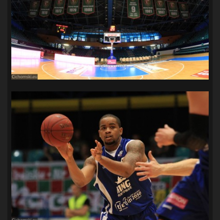
SANDRA SPA POGOŃ SZCZECIN
(100)
SIEDLECKA
(63)
SPARING
(110)
SPR POGOŃ SZCZECIN
(72)
SPÓJNIA STARGARD
(35)
STOCZNIA SZCZECIN
(40)
SUPERLIGA KOBIET
(58)
SUPERLIGA MĘŻCZYZN
(92)
TAURON LIGA KOBIET
(106)
TENIS
(26)
TREFL SOPOT
(26)
WYGRANA
(43)
ZAGŁĘBIE LUBIN
(36)
ŚLĄSK WROCŁAW
(29)
ŚWIT SKOLWIN
(111)
STAT4U