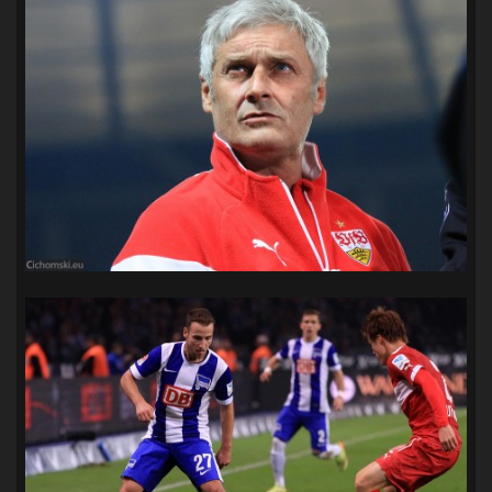
SANDRA SPA POGOŃ SZCZECIN
(100)
SIEDLECKA
(63)
SPARING
(110)
SPR POGOŃ SZCZECIN
(72)
SPÓJNIA STARGARD
(35)
STOCZNIA SZCZECIN
(40)
SUPERLIGA KOBIET
(58)
SUPERLIGA MĘŻCZYZN
(92)
TAURON LIGA KOBIET
(106)
TENIS
(26)
TREFL SOPOT
(26)
WYGRANA
(43)
ZAGŁĘBIE LUBIN
(36)
ŚLĄSK WROCŁAW
(29)
ŚWIT SKOLWIN
(111)
STAT4U