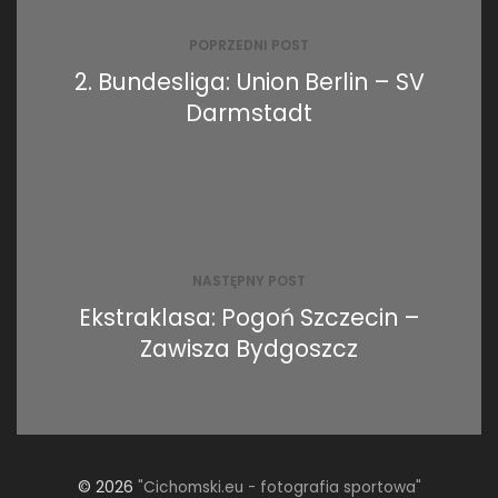
wpisu
POPRZEDNI POST
2. Bundesliga: Union Berlin – SV
Darmstadt
NASTĘPNY POST
Ekstraklasa: Pogoń Szczecin –
Zawisza Bydgoszcz
© 2026
"Cichomski.eu - fotografia sportowa"