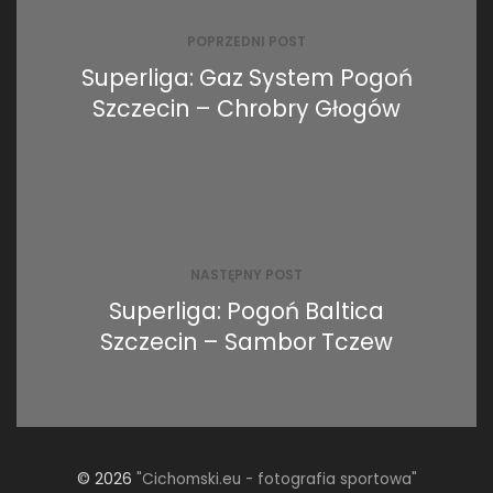
wpisu
POPRZEDNI POST
Superliga: Gaz System Pogoń
Szczecin – Chrobry Głogów
NASTĘPNY POST
Superliga: Pogoń Baltica
Szczecin – Sambor Tczew
© 2026
"Cichomski.eu - fotografia sportowa"