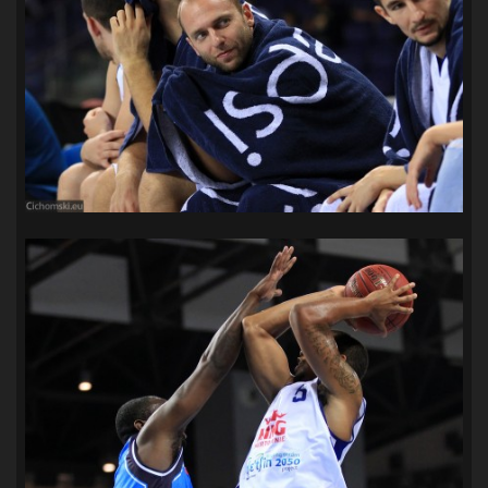
SANDRA SPA POGOŃ SZCZECIN
(100)
SIEDLECKA
(63)
SPARING
(110)
SPR POGOŃ SZCZECIN
(72)
SPÓJNIA STARGARD
(35)
STOCZNIA SZCZECIN
(40)
SUPERLIGA KOBIET
(58)
SUPERLIGA MĘŻCZYZN
(92)
TAURON LIGA KOBIET
(106)
TENIS
(26)
TREFL SOPOT
(26)
WYGRANA
(43)
ZAGŁĘBIE LUBIN
(36)
ŚLĄSK WROCŁAW
(29)
ŚWIT SKOLWIN
(111)
STAT4U