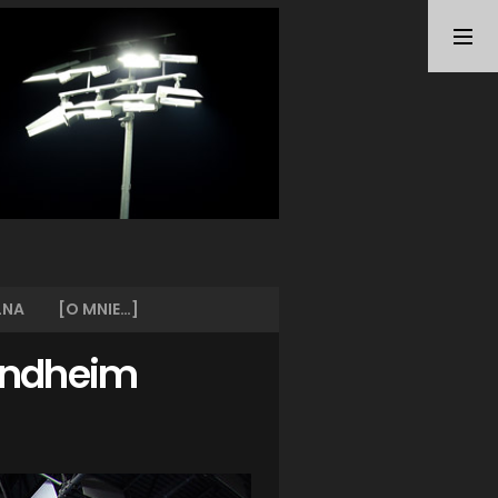
TAGI
ARKA GDYNIA
(21)
BUNDESLIGA
(21)
BŁĘKITNI STARGARD
(42)
CENTRALNA LIGA JUNIORÓW
(26)
DEUTSCHE FUSSBALLVEREINE
(58)
EKSTRAKLASA
(225)
EKSTRALIGA KOBIET
(48)
GRAFFITI
(28)
III LIGA
(227)
II LIGA
(42)
LNA
[O MNIE…]
I LIGA KOBIET
(27)
JUNIORZY
(29)
rondheim
KING WILKI MORSKIE SZCZECIN
(210)
KP CHEMIK II POLICE
(31)
KP CHEMIK POLICE (PIŁKA NOŻNA)
(224)
LECH POZNAŃ
(25)
LEGIA WARSZAWA
(35)