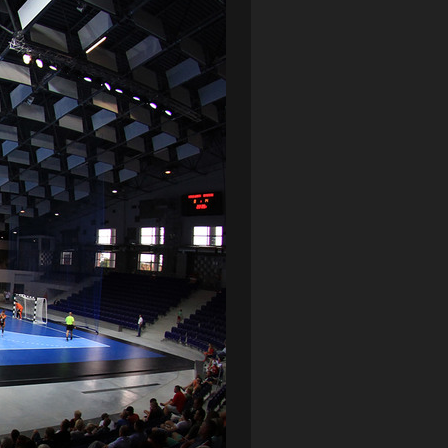
LOTTO CHEMIK POLICE
(188)
NIEMCY (DEUTSCHLAND)
(27)
OKRĘGÓWKA
(21)
ORLEN BASKET LIGA
(198)
PEKAO SZCZECIN OPEN
(25)
PLUSLIGA
(38)
POGOŃ II SZCZECIN
(74)
POGOŃ SZCZECIN
(327)
POGOŃ SZCZECIN (KOBIETY)
(46)
PORAŻKA
(41)
PUCHAR POLSKI
(56)
REMIS
(27)
REZERWY
(32)
SANDRA SPA POGOŃ SZCZECIN
(100)
SIEDLECKA
(63)
SPARING
(110)
SPR POGOŃ SZCZECIN
(72)
SPÓJNIA STARGARD
(35)
STOCZNIA SZCZECIN
(40)
SUPERLIGA KOBIET
(58)
SUPERLIGA MĘŻCZYZN
(92)
TAURON LIGA KOBIET
(106)
TENIS
(26)
TREFL SOPOT
(26)
WYGRANA
(43)