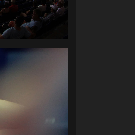
ZAGŁĘBIE LUBIN
(36)
ŚLĄSK WROCŁAW
(29)
ŚWIT SKOLWIN
(111)
STAT4U