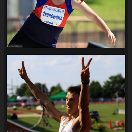
SANDRA SPA POGOŃ SZCZECIN
(100)
SIEDLECKA
(63)
SPARING
(110)
SPR POGOŃ SZCZECIN
(72)
SPÓJNIA STARGARD
(35)
STOCZNIA SZCZECIN
(40)
SUPERLIGA KOBIET
(58)
SUPERLIGA MĘŻCZYZN
(92)
TAURON LIGA KOBIET
(106)
TENIS
(26)
TREFL SOPOT
(26)
WYGRANA
(43)
ZAGŁĘBIE LUBIN
(36)
ŚLĄSK WROCŁAW
(29)
ŚWIT SKOLWIN
(111)
STAT4U