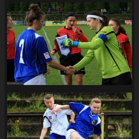
SANDRA SPA POGOŃ SZCZECIN
(100)
SIEDLECKA
(63)
SPARING
(110)
SPR POGOŃ SZCZECIN
(72)
SPÓJNIA STARGARD
(35)
STOCZNIA SZCZECIN
(40)
SUPERLIGA KOBIET
(58)
SUPERLIGA MĘŻCZYZN
(92)
TAURON LIGA KOBIET
(106)
TENIS
(26)
TREFL SOPOT
(26)
WYGRANA
(43)
ZAGŁĘBIE LUBIN
(36)
ŚLĄSK WROCŁAW
(29)
ŚWIT SKOLWIN
(111)
STAT4U