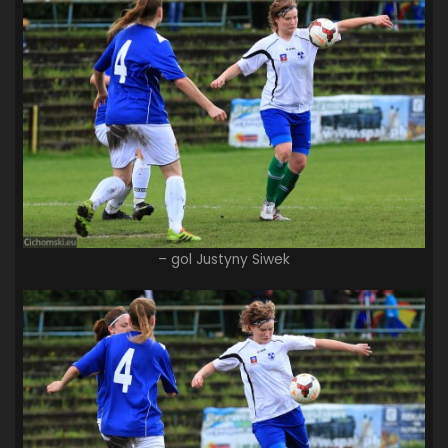
– gol Justyny Siwek