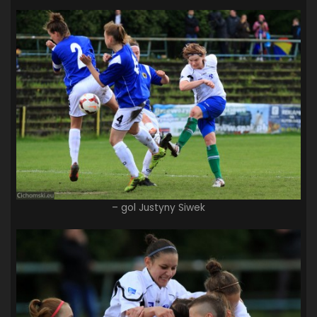
– gol Justyny Siwek