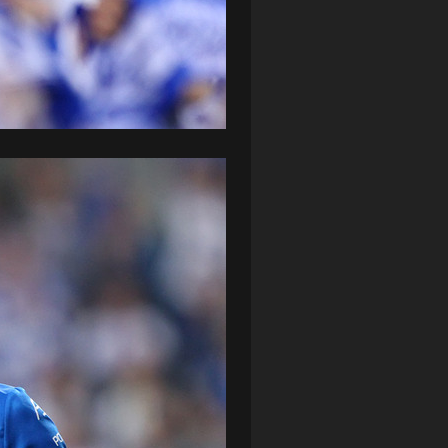
ZAGŁĘBIE LUBIN
(36)
ŚLĄSK WROCŁAW
(29)
ŚWIT SKOLWIN
(111)
STAT4U