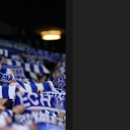
LOTTO CHEMIK POLICE
(188)
NIEMCY (DEUTSCHLAND)
(27)
OKRĘGÓWKA
(21)
ORLEN BASKET LIGA
(198)
PEKAO SZCZECIN OPEN
(25)
PLUSLIGA
(38)
POGOŃ II SZCZECIN
(74)
POGOŃ SZCZECIN
(326)
POGOŃ SZCZECIN (KOBIETY)
(45)
PORAŻKA
(41)
PUCHAR POLSKI
(56)
REMIS
(27)
REZERWY
(32)
SANDRA SPA POGOŃ SZCZECIN
(100)
SIEDLECKA
(63)
SPARING
(110)
SPR POGOŃ SZCZECIN
(72)
SPÓJNIA STARGARD
(35)
STOCZNIA SZCZECIN
(40)
SUPERLIGA KOBIET
(58)
SUPERLIGA MĘŻCZYZN
(92)
TAURON LIGA KOBIET
(106)
TENIS
(26)
TREFL SOPOT
(26)
WYGRANA
(43)