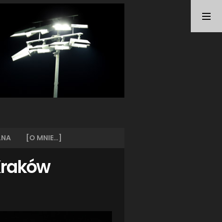
TAGI
ARKA GDYNIA
(21)
BUNDESLIGA
(21)
BŁĘKITNI STARGARD
(42)
CENTRALNA LIGA JUNIORÓW
(26)
DEUTSCHE FUSSBALLVEREINE
(58)
EKSTRAKLASA
(224)
EKSTRALIGA KOBIET
(47)
GRAFFITI
(28)
III LIGA
(227)
II LIGA
(42)
LNA
[O MNIE…]
I LIGA KOBIET
(27)
JUNIORZY
(29)
 Kraków
KING WILKI MORSKIE SZCZECIN
(210)
KP CHEMIK II POLICE
(31)
KP CHEMIK POLICE (PIŁKA NOŻNA)
(224)
LECH POZNAŃ
(25)
LEGIA WARSZAWA
(35)