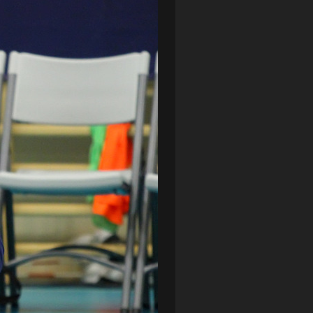
LOTTO CHEMIK POLICE
(188)
NIEMCY (DEUTSCHLAND)
(27)
OKRĘGÓWKA
(21)
ORLEN BASKET LIGA
(198)
PEKAO SZCZECIN OPEN
(25)
PLUSLIGA
(38)
POGOŃ II SZCZECIN
(74)
POGOŃ SZCZECIN
(326)
POGOŃ SZCZECIN (KOBIETY)
(45)
PORAŻKA
(41)
PUCHAR POLSKI
(56)
REMIS
(27)
REZERWY
(32)
SANDRA SPA POGOŃ SZCZECIN
(100)
SIEDLECKA
(63)
SPARING
(110)
SPR POGOŃ SZCZECIN
(72)
SPÓJNIA STARGARD
(35)
STOCZNIA SZCZECIN
(40)
SUPERLIGA KOBIET
(58)
SUPERLIGA MĘŻCZYZN
(92)
TAURON LIGA KOBIET
(106)
TENIS
(26)
TREFL SOPOT
(26)
WYGRANA
(43)