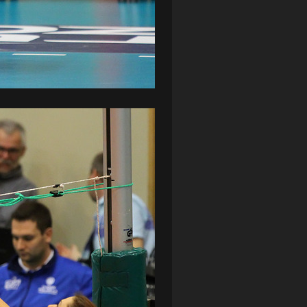
ZAGŁĘBIE LUBIN
(36)
ŚLĄSK WROCŁAW
(29)
ŚWIT SKOLWIN
(111)
STAT4U