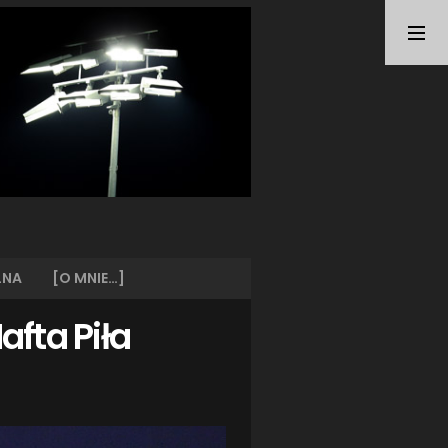
TAGI
ARKA GDYNIA
(21)
BUNDESLIGA
(21)
BŁĘKITNI STARGARD
(42)
CENTRALNA LIGA JUNIORÓW
(26)
DEUTSCHE FUSSBALLVEREINE
(58)
EKSTRAKLASA
(224)
EKSTRALIGA KOBIET
(47)
GRAFFITI
(28)
III LIGA
(227)
II LIGA
(42)
LNA
[O MNIE…]
I LIGA KOBIET
(27)
JUNIORZY
(29)
afta Piła
KING WILKI MORSKIE SZCZECIN
(210)
KP CHEMIK II POLICE
(31)
KP CHEMIK POLICE (PIŁKA NOŻNA)
(224)
LECH POZNAŃ
(25)
LEGIA WARSZAWA
(35)