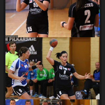
SANDRA SPA POGOŃ SZCZECIN
(100)
SIEDLECKA
(63)
SPARING
(110)
SPR POGOŃ SZCZECIN
(72)
SPÓJNIA STARGARD
(35)
STOCZNIA SZCZECIN
(40)
SUPERLIGA KOBIET
(58)
SUPERLIGA MĘŻCZYZN
(92)
TAURON LIGA KOBIET
(106)
TENIS
(26)
TREFL SOPOT
(26)
WYGRANA
(43)
ZAGŁĘBIE LUBIN
(36)
ŚLĄSK WROCŁAW
(29)
ŚWIT SKOLWIN
(111)
STAT4U