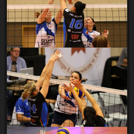
SANDRA SPA POGOŃ SZCZECIN
(100)
SIEDLECKA
(63)
SPARING
(110)
SPR POGOŃ SZCZECIN
(72)
SPÓJNIA STARGARD
(35)
STOCZNIA SZCZECIN
(40)
SUPERLIGA KOBIET
(58)
SUPERLIGA MĘŻCZYZN
(92)
TAURON LIGA KOBIET
(106)
TENIS
(26)
TREFL SOPOT
(26)
WYGRANA
(43)
ZAGŁĘBIE LUBIN
(36)
ŚLĄSK WROCŁAW
(29)
ŚWIT SKOLWIN
(111)
STAT4U