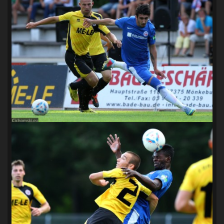
SANDRA SPA POGOŃ SZCZECIN
(100)
SIEDLECKA
(63)
SPARING
(110)
SPR POGOŃ SZCZECIN
(72)
SPÓJNIA STARGARD
(35)
STOCZNIA SZCZECIN
(40)
SUPERLIGA KOBIET
(58)
SUPERLIGA MĘŻCZYZN
(92)
TAURON LIGA KOBIET
(106)
TENIS
(26)
TREFL SOPOT
(26)
WYGRANA
(43)
ZAGŁĘBIE LUBIN
(36)
ŚLĄSK WROCŁAW
(29)
ŚWIT SKOLWIN
(111)
STAT4U