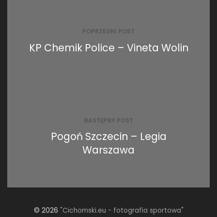
Nawigacja
wpisu
POPRZEDNI POST
KP Chemik Police – Vineta Wolin
NASTĘPNY POST
Pogoń Szczecin – Legia
Warszawa
© 2026
"Cichomski.eu - fotografia sportowa"