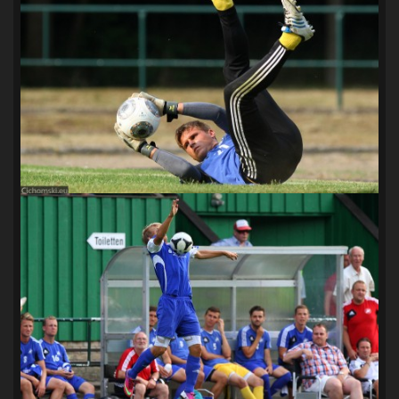
SANDRA SPA POGOŃ SZCZECIN
(100)
SIEDLECKA
(63)
SPARING
(110)
SPR POGOŃ SZCZECIN
(72)
SPÓJNIA STARGARD
(35)
STOCZNIA SZCZECIN
(40)
SUPERLIGA KOBIET
(58)
SUPERLIGA MĘŻCZYZN
(92)
TAURON LIGA KOBIET
(106)
TENIS
(26)
TREFL SOPOT
(26)
WYGRANA
(43)
ZAGŁĘBIE LUBIN
(36)
ŚLĄSK WROCŁAW
(29)
ŚWIT SKOLWIN
(111)
STAT4U