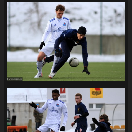
SANDRA SPA POGOŃ SZCZECIN
(100)
SIEDLECKA
(63)
SPARING
(110)
SPR POGOŃ SZCZECIN
(72)
SPÓJNIA STARGARD
(35)
STOCZNIA SZCZECIN
(40)
SUPERLIGA KOBIET
(58)
SUPERLIGA MĘŻCZYZN
(92)
TAURON LIGA KOBIET
(106)
TENIS
(26)
TREFL SOPOT
(26)
WYGRANA
(43)
ZAGŁĘBIE LUBIN
(36)
ŚLĄSK WROCŁAW
(29)
ŚWIT SKOLWIN
(111)
STAT4U