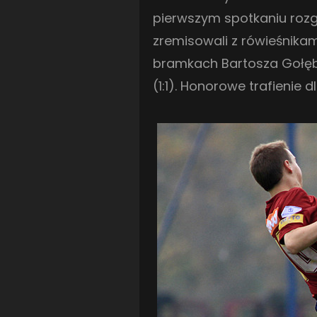
pierwszym spotkaniu rozg
zremisowali z rówieśnikami
bramkach Bartosza Gołębi
(1:1). Honorowe trafienie 