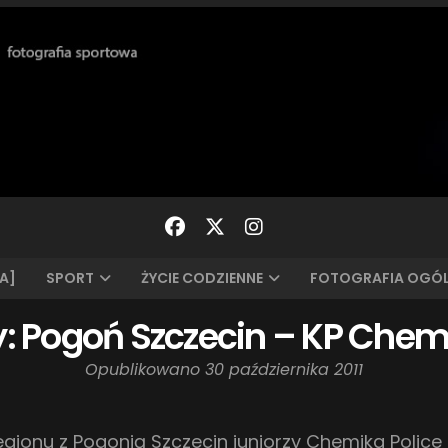
A]
SPORT
ŻYCIE CODZIENNE
FOTOGRAFIA OGÓ
y: Pogoń Szczecin – KP Chemi
Opublikowano
30 października 2011
gionu z Pogonią Szczecin juniorzy Chemika Police 