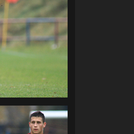
ZAGŁĘBIE LUBIN
(36)
ŚLĄSK WROCŁAW
(29)
ŚWIT SKOLWIN
(111)
STAT4U