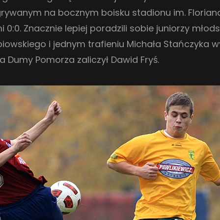
rywanym na bocznym boisku stadionu im. Floriana K
 0:0. Znacznie lepiej poradzili sobie juniorzy młod
owskiego i jednym trafieniu Michała Stańczyka wy
dla Dumy Pomorza zaliczył Dawid Fryś.