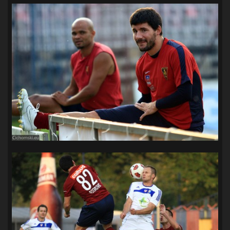
SANDRA SPA POGOŃ SZCZECIN
(100)
SIEDLECKA
(63)
SPARING
(110)
SPR POGOŃ SZCZECIN
(72)
SPÓJNIA STARGARD
(35)
STOCZNIA SZCZECIN
(40)
SUPERLIGA KOBIET
(58)
SUPERLIGA MĘŻCZYZN
(92)
TAURON LIGA KOBIET
(106)
TENIS
(26)
TREFL SOPOT
(26)
WYGRANA
(43)
ZAGŁĘBIE LUBIN
(36)
ŚLĄSK WROCŁAW
(29)
ŚWIT SKOLWIN
(111)
STAT4U