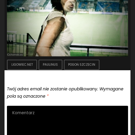
SANDRA SPA POGOŃ SZCZECIN
(100)
SIEDLECKA
(63)
SPARING
(110)
SPR POGOŃ SZCZECIN
(72)
SPÓJNIA STARGARD
(35)
STOCZNIA SZCZECIN
(40)
SUPERLIGA KOBIET
(58)
SUPERLIGA MĘŻCZYZN
(92)
TAURON LIGA KOBIET
(106)
TENIS
(26)
TREFL SOPOT
(26)
WYGRANA
(43)
ZAGŁĘBIE LUBIN
(36)
ŚLĄSK WROCŁAW
(29)
ŚWIT SKOLWIN
(111)
LIGOWIEC.NET
PAULINUS
POGOŃ SZCZECIN
Dodaj komentarz
Twój adres email nie zostanie opublikowany.
Wymagane
pola są oznaczone
*
STAT4U