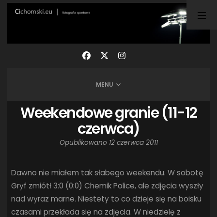
TAGI
ARKA GDYNIA
(21)
BUNDESLIGA
(21)
BŁĘKITNI STARGARD
(42)
CENTRALNA LIGA JUNIORÓW
(26)
DEUTSCHE FUSSBALLVEREINE
(58)
EKSTRAKLASA
(224)
EKSTRALIGA KOBIET
(47)
GRAFFITI
(28)
MENU
III LIGA
(227)
II LIGA
(42)
I LIGA KOBIET
(27)
JUNIORZY
(29)
KING WILKI MORSKIE SZCZECIN
(210)
Weekendowe granie (11-12
KP CHEMIK II POLICE
(31)
KP CHEMIK POLICE (PIŁKA NOŻNA)
(224)
czerwca)
LECH POZNAŃ
(25)
LEGIA WARSZAWA
(35)
Opublikowano
12 czerwca 2011
LOTTO CHEMIK POLICE
(188)
NIEMCY (DEUTSCHLAND)
(27)
OKRĘGÓWKA
(21)
ORLEN BASKET LIGA
(198)
PEKAO SZCZECIN OPEN
(25)
PLUSLIGA
(38)
Dawno nie miałem tak słabego weekendu. W sobotę
POGOŃ II SZCZECIN
(74)
POGOŃ SZCZECIN
(326)
Gryf zmiótł 3:0 (0:0) Chemik Police, ale zdjęcia wyszły
nad wyraz marne. Niestety to co dzieje się na boisku
POGOŃ SZCZECIN (KOBIETY)
(45)
PORAŻKA
(41)
czasami przekłada się na zdjęcia. W niedzielę z
PUCHAR POLSKI
(56)
REMIS
(27)
REZERWY
(32)