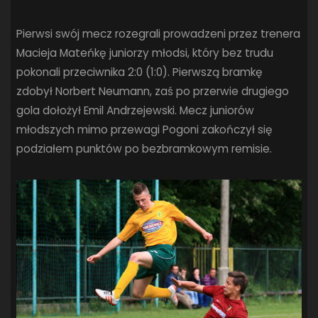
SANDRA SPA POGOŃ SZCZECIN
(100)
SIEDLECKA
(63)
Pierwsi swój mecz rozegrali prowadzeni przez trenera
SPARING
(110)
SPR POGOŃ SZCZECIN
(72)
Macieja Mateńkę juniorzy młodsi, który bez trudu
SPÓJNIA STARGARD
(35)
STOCZNIA SZCZECIN
(40)
pokonali przeciwnika 2:0 (1:0). Pierwszą bramkę
SUPERLIGA KOBIET
(58)
SUPERLIGA MĘŻCZYZN
(92)
zdobył Norbert Neumann, zaś po przerwie drugiego
TAURON LIGA KOBIET
(106)
TENIS
(26)
TREFL SOPOT
(26)
gola dołożył Emil Andrzejewski. Mecz juniorów
WYGRANA
(43)
ZAGŁĘBIE LUBIN
(36)
ŚLĄSK WROCŁAW
(29)
młodszych mimo przewagi Pogoni zakończył się
ŚWIT SKOLWIN
(111)
podziałem punktów po bezbramkowym remisie.
STAT4U