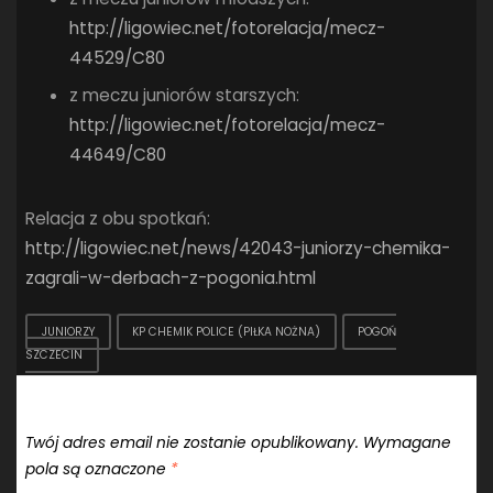
http://ligowiec.net/fotorelacja/mecz-
44529/C80
z meczu juniorów starszych:
http://ligowiec.net/fotorelacja/mecz-
44649/C80
Relacja z obu spotkań:
http://ligowiec.net/news/42043-juniorzy-chemika-
zagrali-w-derbach-z-pogonia.html
JUNIORZY
KP CHEMIK POLICE (PIŁKA NOŻNA)
POGOŃ
SZCZECIN
Dodaj komentarz
Twój adres email nie zostanie opublikowany.
Wymagane
pola są oznaczone
*