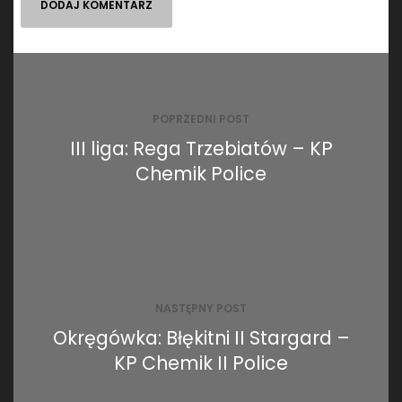
Nawigacja
wpisu
POPRZEDNI POST
III liga: Rega Trzebiatów – KP
Chemik Police
NASTĘPNY POST
Okręgówka: Błękitni II Stargard –
KP Chemik II Police