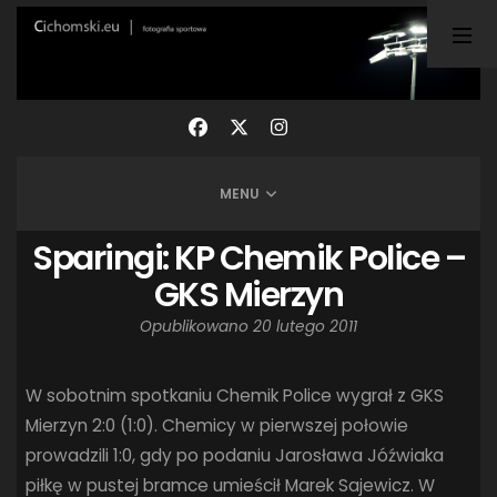
TAGI
ARKA GDYNIA
(21)
BUNDESLIGA
(21)
BŁĘKITNI STARGARD
(42)
CENTRALNA LIGA JUNIORÓW
(26)
DEUTSCHE FUSSBALLVEREINE
(58)
EKSTRAKLASA
(224)
EKSTRALIGA KOBIET
(47)
GRAFFITI
(28)
MENU
III LIGA
(227)
II LIGA
(42)
I LIGA KOBIET
(27)
JUNIORZY
(29)
KING WILKI MORSKIE SZCZECIN
(210)
Sparingi: KP Chemik Police –
KP CHEMIK II POLICE
(31)
KP CHEMIK POLICE (PIŁKA NOŻNA)
(224)
GKS Mierzyn
LECH POZNAŃ
(25)
LEGIA WARSZAWA
(35)
Opublikowano
20 lutego 2011
LOTTO CHEMIK POLICE
(188)
NIEMCY (DEUTSCHLAND)
(27)
OKRĘGÓWKA
(21)
ORLEN BASKET LIGA
(198)
PEKAO SZCZECIN OPEN
(25)
PLUSLIGA
(38)
W sobotnim spotkaniu Chemik Police wygrał z GKS
POGOŃ II SZCZECIN
(74)
POGOŃ SZCZECIN
(326)
Mierzyn 2:0 (1:0). Chemicy w pierwszej połowie
prowadzili 1:0, gdy po podaniu Jarosława Jóźwiaka
POGOŃ SZCZECIN (KOBIETY)
(45)
PORAŻKA
(41)
piłkę w pustej bramce umieścił Marek Sajewicz. W
PUCHAR POLSKI
(56)
REMIS
(27)
REZERWY
(32)