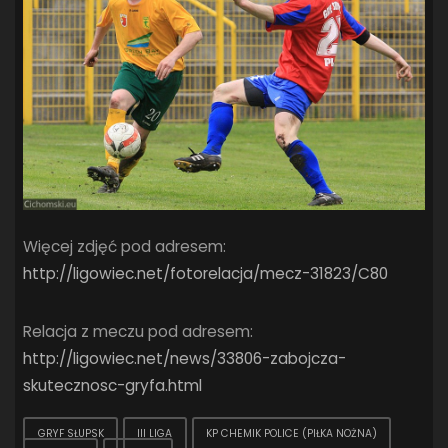
Więcej zdjęć pod adresem:
http://ligowiec.net/fotorelacja/mecz-31823/C80
Relacja z meczu pod adresem:
http://ligowiec.net/news/33806-zabojcza-
skutecznosc-gryfa.html
GRYF SŁUPSK
III LIGA
KP CHEMIK POLICE (PIŁKA NOŻNA)