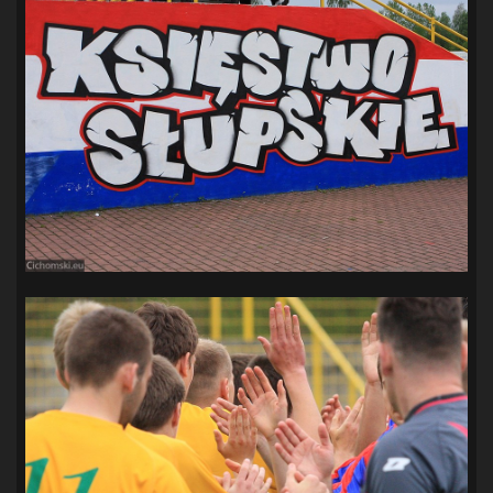
SANDRA SPA POGOŃ SZCZECIN
(100)
SIEDLECKA
(63)
SPARING
(110)
SPR POGOŃ SZCZECIN
(72)
SPÓJNIA STARGARD
(35)
STOCZNIA SZCZECIN
(40)
SUPERLIGA KOBIET
(58)
SUPERLIGA MĘŻCZYZN
(92)
TAURON LIGA KOBIET
(106)
TENIS
(26)
TREFL SOPOT
(26)
WYGRANA
(43)
ZAGŁĘBIE LUBIN
(36)
ŚLĄSK WROCŁAW
(29)
ŚWIT SKOLWIN
(111)
STAT4U