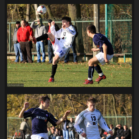
SANDRA SPA POGOŃ SZCZECIN
(100)
SIEDLECKA
(63)
SPARING
(110)
SPR POGOŃ SZCZECIN
(72)
SPÓJNIA STARGARD
(35)
STOCZNIA SZCZECIN
(40)
SUPERLIGA KOBIET
(58)
SUPERLIGA MĘŻCZYZN
(92)
TAURON LIGA KOBIET
(106)
TENIS
(26)
TREFL SOPOT
(26)
WYGRANA
(43)
ZAGŁĘBIE LUBIN
(36)
ŚLĄSK WROCŁAW
(29)
ŚWIT SKOLWIN
(111)
STAT4U