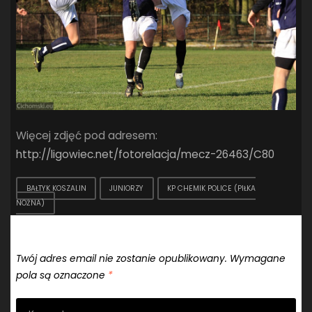
Więcej zdjęć pod adresem:
http://ligowiec.net/fotorelacja/mecz-26463/C80
BAŁTYK KOSZALIN
JUNIORZY
KP CHEMIK POLICE (PIŁKA
NOŻNA)
Dodaj komentarz
Twój adres email nie zostanie opublikowany.
Wymagane
pola są oznaczone
*