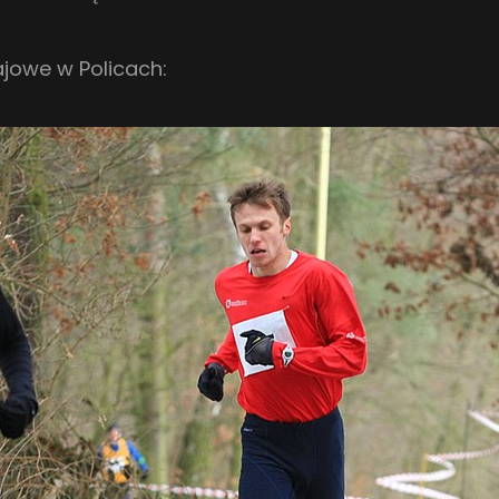
łajowe w Policach: