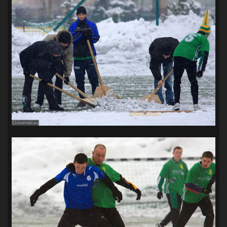
SANDRA SPA POGOŃ SZCZECIN
(100)
SIEDLECKA
(63)
SPARING
(110)
SPR POGOŃ SZCZECIN
(72)
SPÓJNIA STARGARD
(35)
STOCZNIA SZCZECIN
(40)
SUPERLIGA KOBIET
(58)
SUPERLIGA MĘŻCZYZN
(92)
TAURON LIGA KOBIET
(106)
TENIS
(26)
TREFL SOPOT
(26)
WYGRANA
(43)
ZAGŁĘBIE LUBIN
(36)
ŚLĄSK WROCŁAW
(29)
ŚWIT SKOLWIN
(111)
STAT4U