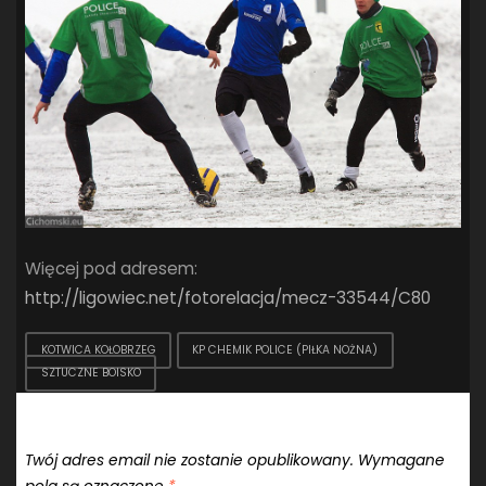
Więcej pod adresem:
http://ligowiec.net/fotorelacja/mecz-33544/C80
KOTWICA KOŁOBRZEG
KP CHEMIK POLICE (PIŁKA NOŻNA)
SZTUCZNE BOISKO
Dodaj komentarz
Twój adres email nie zostanie opublikowany.
Wymagane